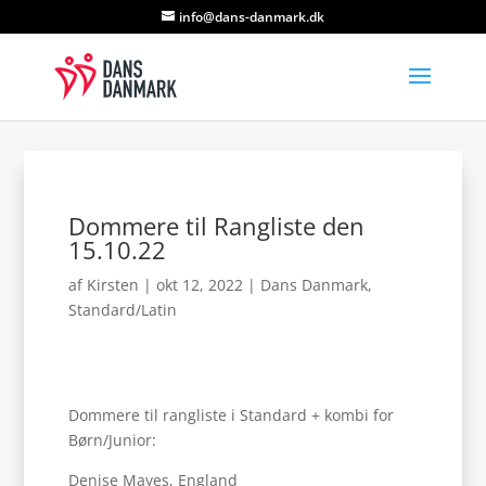
info@dans-danmark.dk
Dommere til Rangliste den
15.10.22
af
Kirsten
|
okt 12, 2022
|
Dans Danmark
,
Standard/Latin
Dommere til rangliste i Standard + kombi for
Børn/Junior:
Denise Mayes, England