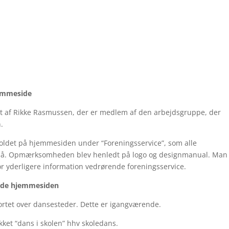
jemmeside
 af Rikke Rasmussen, der er medlem af den arbejdsgruppe, der
.
holdet på hjemmesiden under “Foreningsservice”, som alle
re på. Opmærksomheden blev henledt på logo og designmanual. Man
or yderligere information vedrørende foreningsservice.
ende hjemmesiden
kortet over dansesteder. Dette er igangværende.
kket “dans i skolen” hhv skoledans.