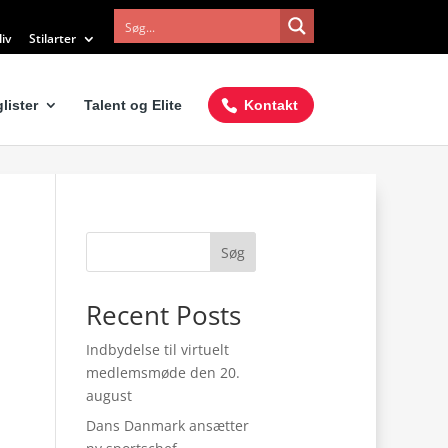
iv
Stilarter
lister
Talent og Elite
Kontakt
Søg
Recent Posts
Indbydelse til virtuelt
medlemsmøde den 20.
august
Dans Danmark ansætter