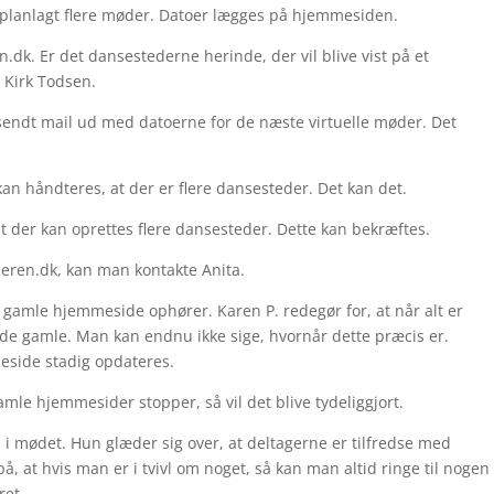
planlagt flere møder. Datoer lægges på hjemmesiden.
.dk. Er det dansestederne herinde, der vil blive vist på et
n Kirk Todsen.
sendt mail ud med datoerne for de næste virtuelle møder. Det
 kan håndteres, at der er flere dansesteder. Det kan det.
 at der kan oprettes flere dansesteder. Dette kan bekræftes.
seren.dk, kan man kontakte Anita.
 gamle hjemmeside ophører. Karen P. redegør for, at når alt er
de gamle. Man kan endnu ikke sige, hvornår dette præcis er.
eside stadig opdateres.
amle hjemmesider stopper, så vil det blive tydeliggjort.
 i mødet. Hun glæder sig over, at deltagerne er tilfredse med
at hvis man er i tvivl om noget, så kan man altid ringe til nogen
ret.