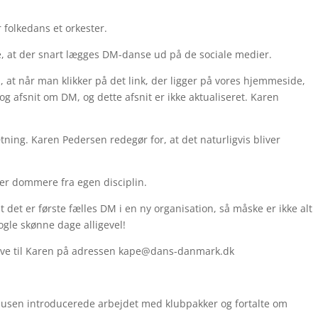
r folkedans et orkester.
e, at der snart lægges DM-danse ud på de sociale medier.
at når man klikker på det link, der ligger på vores hjemmeside,
 afsnit om DM, og dette afsnit er ikke aktualiseret. Karen
ning. Karen Pedersen redegør for, at det naturligvis bliver
iver dommere fra egen disciplin.
et er første fælles DM i en ny organisation, så måske er ikke alt
ogle skønne dage alligevel!
rive til Karen på adressen kape@dans-danmark.dk
usen introducerede arbejdet med klubpakker og fortalte om