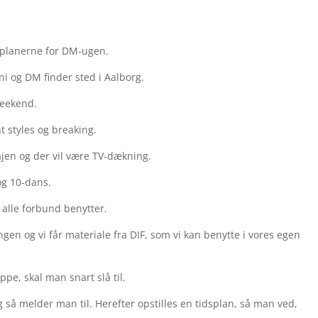
planerne for DM-ugen.
i og DM finder sted i Aalborg.
weekend.
t styles og breaking.
ajen og der vil være TV-dækning.
og 10-dans.
 alle forbund benytter.
ngen og vi får materiale fra DIF, som vi kan benytte i vores egen
pe, skal man snart slå til.
 så melder man til. Herefter opstilles en tidsplan, så man ved,