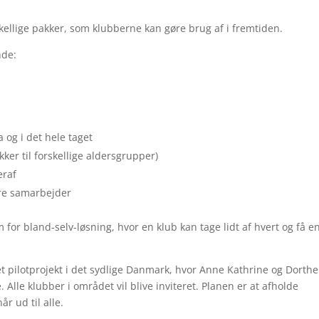
ellige pakker, som klubberne kan gøre brug af i fremtiden.
nde:
og i det hele taget
ker til forskellige aldersgrupper)
eraf
dre samarbejder
 for bland-selv-løsning, hvor en klub kan tage lidt af hvert og få e
et pilotprojekt i det sydlige Danmark, hvor Anne Kathrine og Dorthe
lle klubber i området vil blive inviteret. Planen er at afholde
r ud til alle.