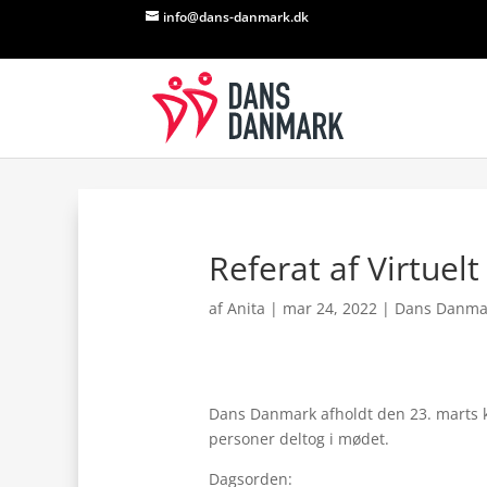
info@dans-danmark.dk
Referat af Virtuel
af
Anita
|
mar 24, 2022
|
Dans Danma
Dans Danmark afholdt den 23. marts kl
personer deltog i mødet.
Dagsorden: