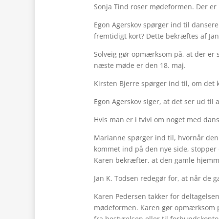
Sonja Tind roser mødeformen. Der er 
Egon Agerskov spørger ind til danseren
fremtidigt kort? Dette bekræftes af Ja
Solveig gør opmærksom på, at der er 
næste møde er den 18. maj.
Kirsten Bjerre spørger ind til, om det
Egon Agerskov siger, at det ser ud til
Hvis man er i tvivl om noget med dan
Marianne spørger ind til, hvornår den
kommet ind på den nye side, stopper 
Karen bekræfter, at den gamle hjemm
Jan K. Todsen redegør for, at når de g
Karen Pedersen takker for deltagelsen
mødeformen. Karen gør opmærksom på, 
fra bestyrelsen eller til forbundskonto