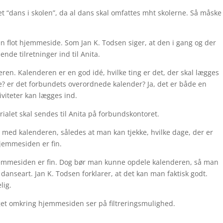
t “dans i skolen”, da al dans skal omfattes mht skolerne. Så måske
 en flot hjemmeside. Som Jan K. Todsen siger, at den i gang og der
nde tilretninger ind til Anita.
eren. Kalenderen er en god idé, hvilke ting er det, der skal lægges
lle? er det forbundets overordnede kalender? Ja, det er både en
iviteter kan lægges ind.
ialet skal sendes til Anita på forbundskontoret.
t med kalenderen, således at man kan tjekke, hvilke dage, der er
jemmesiden er fin.
jemmesiden er fin. Dog bør man kunne opdele kalenderen, så man
 danseart. Jan K. Todsen forklarer, at det kan man faktisk godt.
lig.
get omkring hjemmesiden ser på filtreringsmulighed.