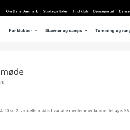
Om Dans Danmark
Strategiaftaler
Find klub
Danseportal
Dansel
For klubber
Stævner og camps
Turnering og rang
t møde
rk
. 20 sit 2. virtuelle møde, hvor alle medlemmer kunne deltage. 56