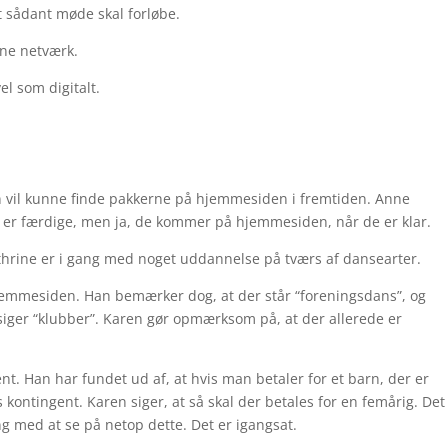
t sådant møde skal forløbe.
nne netværk.
el som digitalt.
 vil kunne finde pakkerne på hjemmesiden i fremtiden. Anne
e er færdige, men ja, de kommer på hjemmesiden, når de er klar.
thrine er i gang med noget uddannelse på tværs af dansearter.
hjemmesiden. Han bemærker dog, at der står “foreningsdans”, og
 siger “klubber”. Karen gør opmærksom på, at der allerede er
nt. Han har fundet ud af, at hvis man betaler for et barn, der er
es kontingent. Karen siger, at så skal der betales for en femårig. Det
ng med at se på netop dette. Det er igangsat.