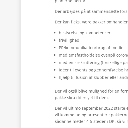
planerne herfor.
Der arbejdes på at sammensætte forsk
Der kan f.eks. være pakker omhandle
bestyrelse og kompetencer
frivillighed
PR/kommunikation/brug af medier
medlemsfastholdelse ovenpå corona 
medlemsrekruttering (forskellige pak
idéer til events og gennemførelse h
hjælp til fusion af klubber eller an
Der vil også blive mulighed for en form
pakke skræddersyet til dem.
Der vil ultimo september 2022 starte 
vil komme ud og præsentere pakkerne. A
sådanne møder 4-5 steder i DK, så vi nå