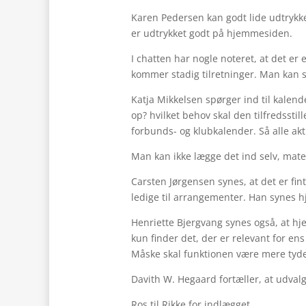
Karen Pedersen kan godt lide udtrykke
er udtrykket godt på hjemmesiden.
I chatten har nogle noteret, at det er
kommer stadig tilretninger. Man kan se
Katja Mikkelsen spørger ind til kalend
op? hvilket behov skal den tilfredssti
forbunds- og klubkalender. Så alle akt
Man kan ikke lægge det ind selv, mater
Carsten Jørgensen synes, at det er fin
ledige til arrangementer. Han synes h
Henriette Bjergvang synes også, at h
kun finder det, der er relevant for ens
Måske skal funktionen være mere tyde
Davith W. Hegaard fortæller, at udval
Ros til Rikke for indlægget.