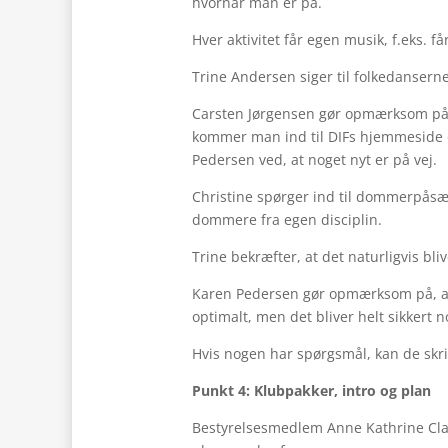
hvornår man er på.
Hver aktivitet får egen musik, f.eks. få
Trine Andersen siger til folkedansern
Carsten Jørgensen gør opmærksom på, 
kommer man ind til DIFs hjemmeside og
Pedersen ved, at noget nyt er på vej.
Christine spørger ind til dommerpåsæt
dommere fra egen disciplin.
Trine bekræfter, at det naturligvis bl
Karen Pedersen gør opmærksom på, at d
optimalt, men det bliver helt sikkert n
Hvis nogen har spørgsmål, kan de sk
Punkt 4: Klubpakker, intro og plan
Bestyrelsesmedlem Anne Kathrine Cla