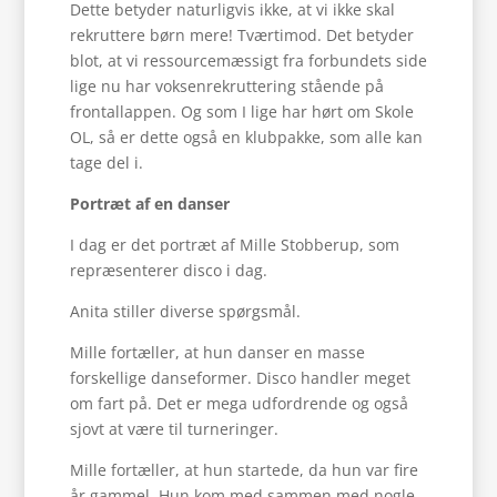
Dette betyder naturligvis ikke, at vi ikke skal
rekruttere børn mere! Tværtimod. Det betyder
blot, at vi ressourcemæssigt fra forbundets side
lige nu har voksenrekruttering stående på
frontallappen. Og som I lige har hørt om Skole
OL, så er dette også en klubpakke, som alle kan
tage del i.
Portræt af en danser
I dag er det portræt af Mille Stobberup, som
repræsenterer disco i dag.
Anita stiller diverse spørgsmål.
Mille fortæller, at hun danser en masse
forskellige danseformer. Disco handler meget
om fart på. Det er mega udfordrende og også
sjovt at være til turneringer.
Mille fortæller, at hun startede, da hun var fire
år gammel. Hun kom med sammen med nogle