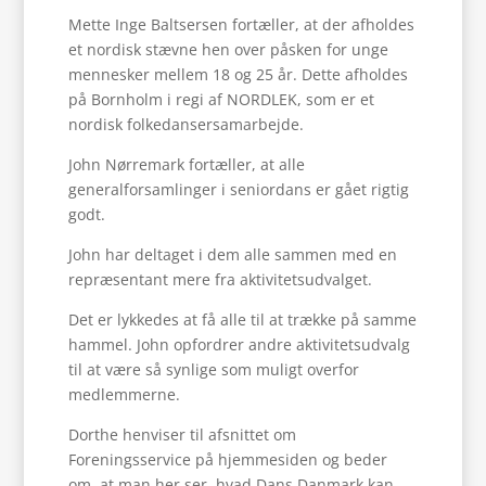
Mette Inge Baltsersen fortæller, at der afholdes
et nordisk stævne hen over påsken for unge
mennesker mellem 18 og 25 år. Dette afholdes
på Bornholm i regi af NORDLEK, som er et
nordisk folkedansersamarbejde.
John Nørremark fortæller, at alle
generalforsamlinger i seniordans er gået rigtig
godt.
John har deltaget i dem alle sammen med en
repræsentant mere fra aktivitetsudvalget.
Det er lykkedes at få alle til at trække på samme
hammel. John opfordrer andre aktivitetsudvalg
til at være så synlige som muligt overfor
medlemmerne.
Dorthe henviser til afsnittet om
Foreningsservice på hjemmesiden og beder
om, at man her ser, hvad Dans Danmark kan