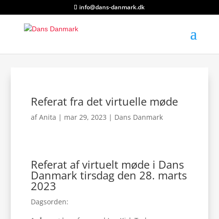
info@dans-danmark.dk
Referat fra det virtuelle møde
af
Anita
|
mar 29, 2023
|
Dans Danmark
Referat af virtuelt møde i Dans
Danmark tirsdag den 28. marts
2023
Dagsorden: