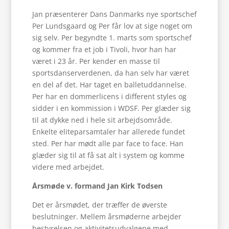
Jan præsenterer Dans Danmarks nye sportschef
Per Lundsgaard og Per får lov at sige noget om
sig selv. Per begyndte 1. marts som sportschef
og kommer fra et job i Tivoli, hvor han har
været i 23 år. Per kender en masse til
sportsdanserverdenen, da han selv har været
en del af det. Har taget en balletuddannelse.
Per har en dommerlicens i different styles og
sidder i en kommission i WDSF. Per glæder sig
til at dykke ned i hele sit arbejdsområde.
Enkelte eliteparsamtaler har allerede fundet
sted. Per har mødt alle par face to face. Han
glæder sig til at få sat alt i system og komme
videre med arbejdet.
Årsmøde v. formand Jan Kirk Todsen
Det er årsmødet, der træffer de øverste
beslutninger. Mellem årsmøderne arbejder
bestyrelsen og aktivitetsudvalgene med