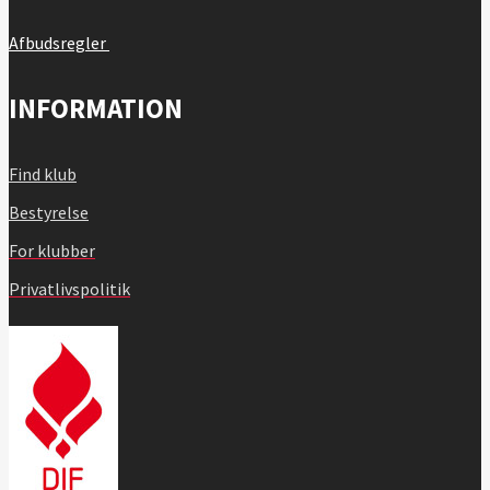
Afbudsregler
INFORMATION
Find klub
Bestyrelse
For klubber
Privatlivspolitik