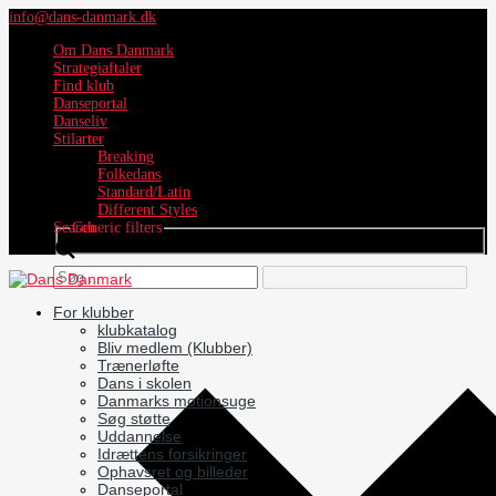
info@dans-danmark.dk
Om Dans Danmark
Strategiaftaler
Find klub
Danseportal
Danseliv
Stilarter
Breaking
Folkedans
Standard/Latin
Different Styles
Search
Generic filters
For klubber
klubkatalog
Bliv medlem (Klubber)
Trænerløfte
Dans i skolen
Danmarks motionsuge
Søg støtte
Uddannelse
Idrættens forsikringer
Ophavsret og billeder
Danseportal