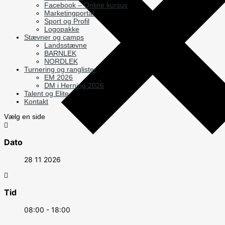
Facebook – Online kursus
Marketingportal
Sport og Profil
Logopakke
Stævner og camps
Landsstævne
BARNLEK
NORDLEK
Turnering og ranglister
EM 2026
DM i Herning 2026
Talent og Elite
Kontakt
Vælg en side
Dato
28 11 2026
Tid
08:00 - 18:00