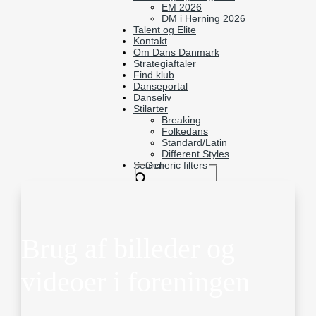
EM 2026
DM i Herning 2026
Talent og Elite
Kontakt
Om Dans Danmark
Strategiaftaler
Find klub
Danseportal
Danseliv
Stilarter
Breaking
Folkedans
Standard/Latin
Different Styles
Search
Generic filters
Brug af billeder og
videoer i foreningen