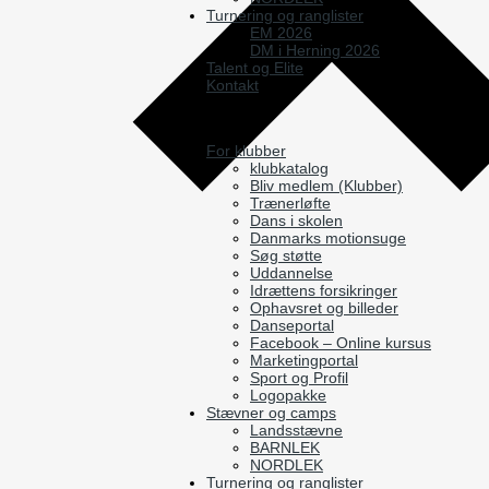
Turnering og ranglister
EM 2026
DM i Herning 2026
Talent og Elite
Kontakt
Vælg en side
For klubber
klubkatalog
Bliv medlem (Klubber)
Trænerløfte
Dans i skolen
Danmarks motionsuge
Søg støtte
Uddannelse
Idrættens forsikringer
Ophavsret og billeder
Danseportal
Facebook – Online kursus
Marketingportal
Sport og Profil
Logopakke
Stævner og camps
Landsstævne
BARNLEK
NORDLEK
Turnering og ranglister