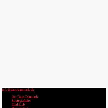
info@dans-danmark.dk
Om Dans Danmark
Strategiaftaler
Find klub