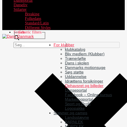
Danseportal
Danseliv
Stilarter
Breaking
Folkedans
Standard/Latin
Different Styles
Search
Generic filters
For klubber
klubkatalog
Bliv medlem (Klubber)
Trænerløfte
Dans i skolen
Danmarks motionsuge
Søg støtte
Uddannelse
Idrættens forsikringer
Ophavsret og billeder
Danseportal
Facebook – Online kursus
Marketingportal
Sport og Profil
Logopakke
Stævner og camps
Landsstævne
BARNLEK
NORDLEK