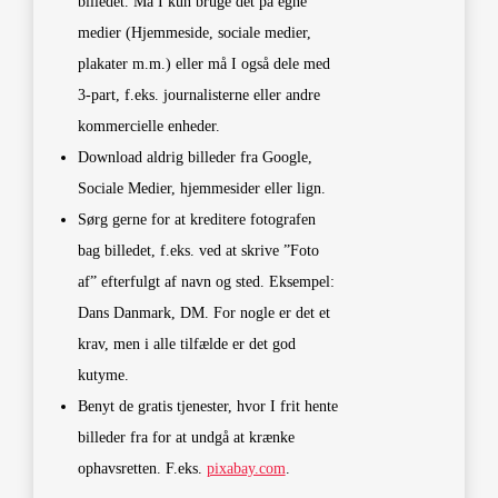
billedet. Må I kun bruge det på egne
medier (Hjemmeside, sociale medier,
plakater m.m.) eller må I også dele med
3-part, f.eks. journalisterne eller andre
kommercielle enheder.
Download aldrig billeder fra Google,
Sociale Medier, hjemmesider eller lign.
Sørg gerne for at kreditere fotografen
bag billedet, f.eks. ved at skrive ”Foto
af” efterfulgt af navn og sted. Eksempel:
Dans Danmark, DM. For nogle er det et
krav, men i alle tilfælde er det god
kutyme.
Benyt de gratis tjenester, hvor I frit hente
billeder fra for at undgå at krænke
ophavsretten. F.eks.
pixabay.com
.