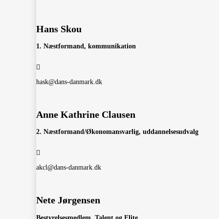
Hans Skou
1. Næstformand, kommunikation
hask@dans-danmark.dk
Anne Kathrine Clausen
2. Næstformand/Økonomansvarlig, uddannelsesudvalg
akcl@dans-danmark.dk
Nete Jørgensen
Bestyrelsesmedlem, Talent og Elite