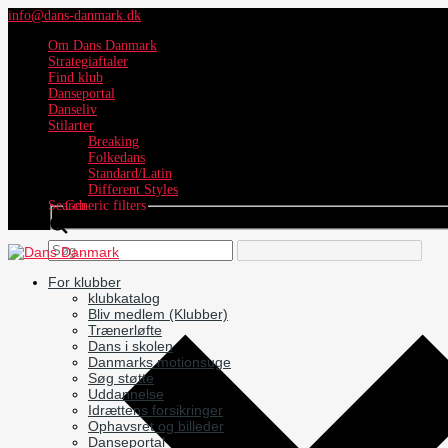
info@dans-danmark.dk
Om Dans Danmark
Strategiaftaler
Find klub
Danseportal
Danseliv
Stilarter
Breaking
Folkedans
Standard/Latin
Different Styles
Search
Generic filters
For klubber
klubkatalog
Bliv medlem (Klubber)
Trænerløfte
Dans i skolen
Danmarks motionsuge
Søg støtte
Uddannelse
Idrættens forsikringer
Ophavsret og billeder
Danseportal