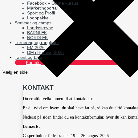
Facebook – Online kursus
Marketingportal
Sport og Profil
Logopakke
Stævner og camps
Landsstævne
BARNLEK
NORDLEK
Turnering og ranglister
EM 2026
DM i Herning 2026
Talent og Elite
Kontakt
Vælg en side
KONTAKT
Du er altid velkommen til at kontakte os!
Er du tvivl om hvem, du skal have fat på, så kan du altid kontakt
Nederst på siden finder du en kontaktformular, hvor du kan konta
Bemærk:
Casper holder ferie fra den 19. – 26. august 2026