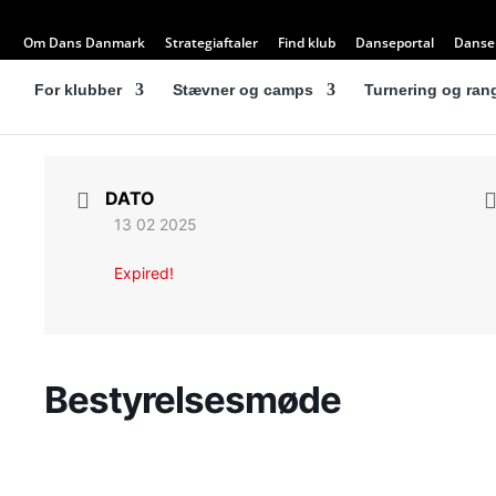
Om Dans Danmark
Strategiaftaler
Find klub
Danseportal
Dansel
For klubber
Stævner og camps
Turnering og rang
DATO
13 02 2025
Expired!
Bestyrelsesmøde