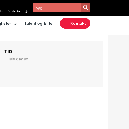
iv
Stilarter
lister
Talent og Elite
Kontakt
TID
Hele dagen