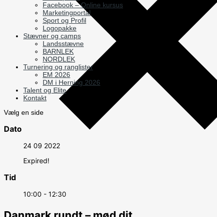
Facebook – Online kursus
Marketingportal
Sport og Profil
Logopakke
Stævner og camps
Landsstævne
BARNLEK
NORDLEK
Turnering og ranglister
EM 2026
DM i Herning 2026
Talent og Elite
Kontakt
Vælg en side
Dato
24 09 2022
Expired!
Tid
10:00 - 12:30
Danmark rundt – mød dit