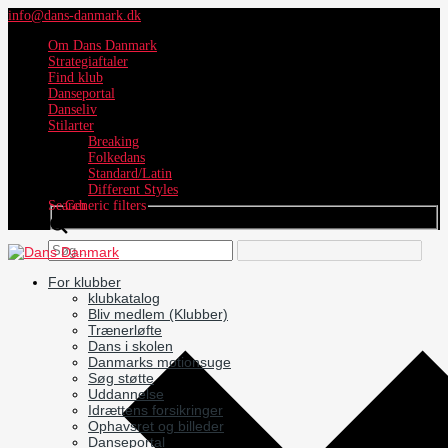
info@dans-danmark.dk
Om Dans Danmark
Strategiaftaler
Find klub
Danseportal
Danseliv
Stilarter
Breaking
Folkedans
Standard/Latin
Different Styles
Search
Generic filters
For klubber
klubkatalog
Bliv medlem (Klubber)
Trænerløfte
Dans i skolen
Danmarks motionsuge
Søg støtte
Uddannelse
Idrættens forsikringer
Ophavsret og billeder
Danseportal