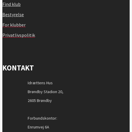
Find klub
Bestyrelse
For klubber
Privatlivspolitik
KONTAKT
Idrættens Hus
Brøndby Stadion 20,
2605 Brøndby
Forbundskontor:
Enrumvej 6A