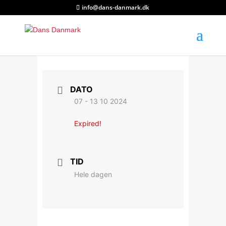
info@dans-danmark.dk
DATO
07 - 13 10 2024
Expired!
TID
Hele dagen