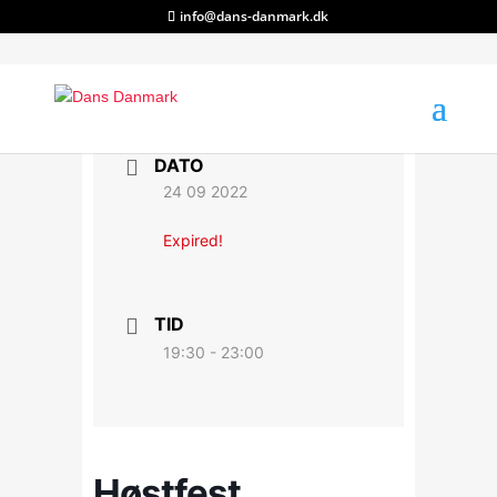
info@dans-danmark.dk
DATO
24 09 2022
Expired!
TID
19:30 - 23:00
Høstfest,