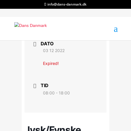
info@dans-danmark.dk
DATO
03 12 2022
Expired!
TID
08:00 - 18:00
Jysk/Fynske