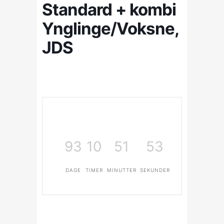
Standard + kombi
Ynglinge/Voksne,
JDS
93
10
51
53
DAGE
TIMER
MINUTTER
SEKUNDER