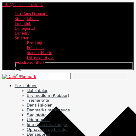
info@dans-danmark.dk
Om Dans Danmark
Strategiaftaler
Find klub
Danseportal
Danseliv
Stilarter
Breaking
Folkedans
Standard/Latin
Different Styles
Search
Generic filters
For klubber
klubkatalog
Bliv medlem (Klubber)
Trænerløfte
Dans i skolen
Danmarks motionsuge
Søg støtte
Uddannelse
Idrættens forsikringer
Ophavsret og billeder
Danseportal