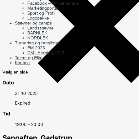
Facebook – Online kursus
Marketingportal
Sport og Profil
Logopakke
Stævner og camps
Landsstævne
BARNLEK
NORDLEK
Turnering og ranglister
EM 2026
DM i Herning 2026
Talent og Elite
Kontakt
Vælg en side
Dato
31 10 2025
Expired!
Tid
19:00 - 20:00
Sangaften, Gadstrup