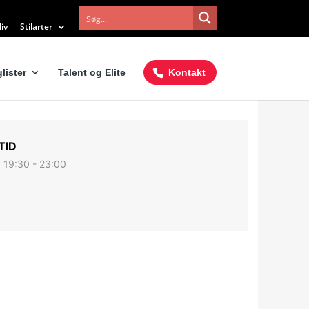
iv
Stilarter
lister
Talent og Elite
Kontakt
TID
19:30 - 23:00