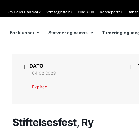
Om Dans Danmark
Strategiaftaler
Find klub
Danseportal
Dansel
For klubber
Stævner og camps
Turnering og rang
DATO
04 02 2023
Expired!
Stiftelsesfest, Ry