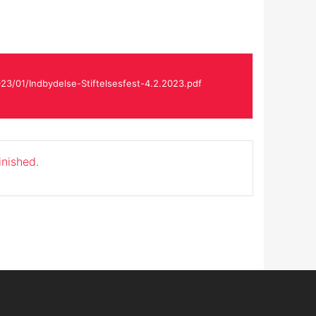
3/01/Indbydelse-Stiftelsesfest-4.2.2023.pdf
inished.