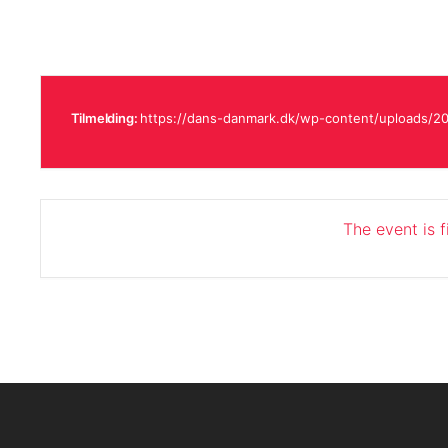
Tilmelding:
https://dans-danmark.dk/wp-content/uploads/202
The event is f