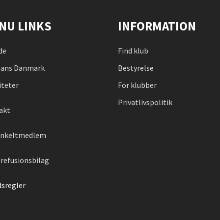
NU LINKS
INFORMATION
de
Find klub
ans Danmark
Bestyrelse
iteter
For klubber
Privatlivspolitik
akt
 enkeltmedlem
refusionsbilag
dsregler