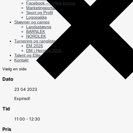
Facebook – Online kursus
Marketingportal
Sport og Profil
Logopakke
Stævner og camps
Landsstævne
BARNLEK
NORDLEK
Turnering og ranglister
EM 2026
DM i Herning 2026
Talent og Elite
Kontakt
Vælg en side
Dato
23 04 2023
Expired!
Tid
11:00 - 12:30
Pris