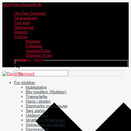
info@dans-danmark.dk
Om Dans Danmark
Strategiaftaler
Find klub
Danseportal
Danseliv
Stilarter
Breaking
Folkedans
Standard/Latin
Different Styles
Search
Generic filters
For klubber
klubkatalog
Bliv medlem (Klubber)
Trænerløfte
Dans i skolen
Danmarks motionsuge
Søg støtte
Uddannelse
Idrættens forsikringer
Ophavsret og billeder
Danseportal