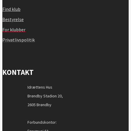
Find klub
Bestyrelse
For klubber
Privatlivspolitik
KONTAKT
Idrættens Hus
Brøndby Stadion 20,
2605 Brøndby
Forbundskontor:
Enrumvej 6A