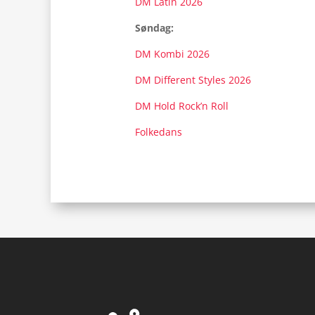
DM Latin 2026
Søndag:
DM Kombi 2026
DM Different Styles 2026
DM Hold Rock’n Roll
Folkedans