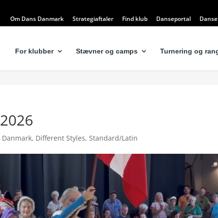
Om Dans Danmark
Strategiaftaler
Find klub
Danseportal
Dansel
For klubber
Stævner og camps
Turnering og rang
 2026
 Danmark
,
Different Styles
,
Standard/Latin