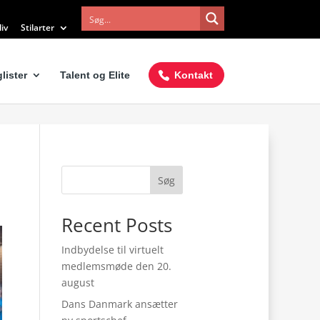
iv
Stilarter
lister
Talent og Elite
Kontakt
Søg
Recent Posts
Indbydelse til virtuelt
medlemsmøde den 20.
august
Dans Danmark ansætter