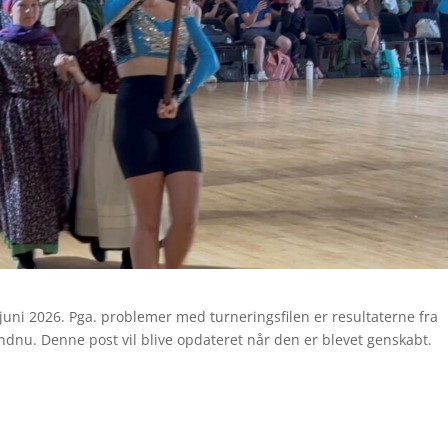
 juni 2026. Pga. problemer med turneringsfilen er resultaterne fra
dnu. Denne post vil blive opdateret når den er blevet genskabt.