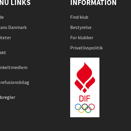
NU LINKS
INFORMATION
de
Find klub
ans Danmark
Bestyrelse
iteter
For klubber
Privatlivspolitik
akt
 enkeltmedlem
refusionsbilag
dsregler