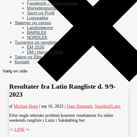
Facebook – Online kursus
Marketingportal
Sport og Profil
Logopakke
Stævner og camps
Landsstævne
BARNLEK
NORDLEK
Turnering og ranglister
EM 2026
DM i Herning 2026
Talent og Elite
Kontakt
Vælg en side
Resultater fra Latin Rangliste d. 9/9-
2023
af
Michael Holst
|
sep 16, 2023
|
Dans Danmark
,
Standard/Latin
Efter nogle tekniske problem kommer resultaterne fra sidste
weekends rangliste i Latin i Sakskøbing her:
->
LINK
<-