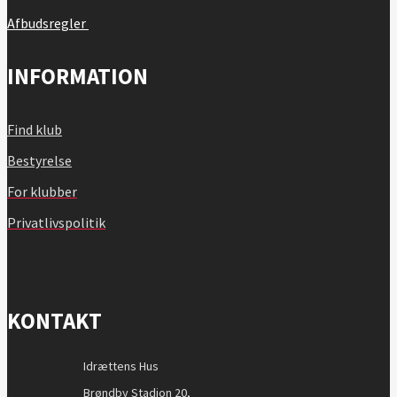
Afbudsregler
INFORMATION
Find klub
Bestyrelse
For klubber
Privatlivspolitik
KONTAKT
Idrættens Hus
Brøndby Stadion 20,