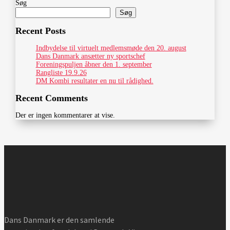
Søg
Søg
Recent Posts
Indbydelse til virtuelt medlemsmøde den 20. august
Dans Danmark ansætter ny sportschef
Foreningspuljen åbner den 1. september
Rangliste 19.9.26
DM Kombi resultater en nu til rådighed.
Recent Comments
Der er ingen kommentarer at vise.
Dans Danmark er den samlende