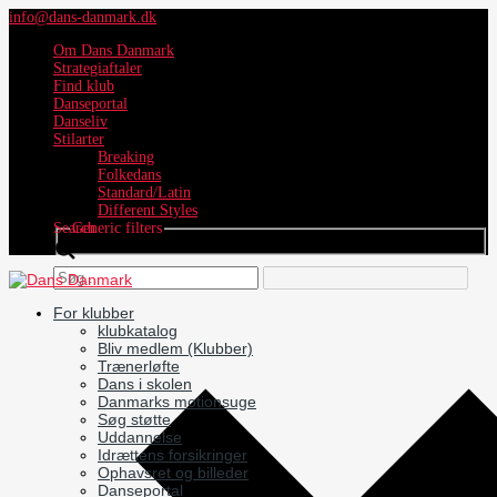
info@dans-danmark.dk
Om Dans Danmark
Strategiaftaler
Find klub
Danseportal
Danseliv
Stilarter
Breaking
Folkedans
Standard/Latin
Different Styles
Search
Generic filters
For klubber
klubkatalog
Bliv medlem (Klubber)
Trænerløfte
Dans i skolen
Danmarks motionsuge
Søg støtte
Uddannelse
Idrættens forsikringer
Ophavsret og billeder
Danseportal