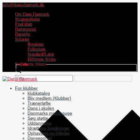
info@dans-danmark.dk
Om Dans Danmark
Strategiaftaler
Find klub
Danseportal
Danseliv
Stilarter
Breaking
Folkedans
Standard/Latin
Different Styles
Search
Generic filters
For klubber
klubkatalog
Bliv medlem (Klubber)
Trænerløfte
Dans i skolen
Danmarks motionsuge
Søg støtte
Uddannelse
Idrættens forsikringer
Ophavsret og billeder
Danseportal