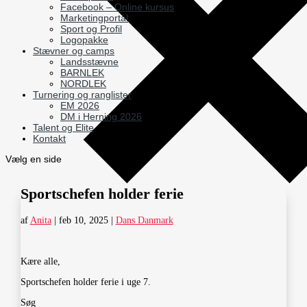
Facebook – Online kursus
Marketingportal
Sport og Profil
Logopakke
Stævner og camps
Landsstævne
BARNLEK
NORDLEK
Turnering og ranglister
EM 2026
DM i Herning 2026
Talent og Elite
Kontakt
Vælg en side
Sportschefen holder ferie
af
Anita
|
feb 10, 2025
|
Dans Danmark
Kære alle,
Sportschefen holder ferie i uge 7.
Søg