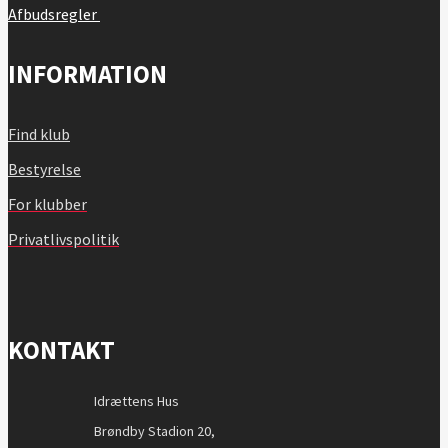
Afbudsregler
INFORMATION
Find klub
Bestyrelse
For klubber
Privatlivspolitik
KONTAKT
Idrættens Hus
Brøndby Stadion 20,