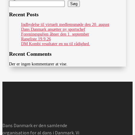
Søg
Recent Posts
Indbydelse til virtuelt medlemsmøde den 20. august
Dans Danmark ansætter ny sportschef
Foreningspuljen åbner den 1. september
Rangliste 19.9.26
DM Kombi resultater en nu til rådighed.
Recent Comments
Der er ingen kommentarer at vise.
Dans Danmark er den samlende
organisation for al dans i Danmark. Vi