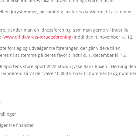
at anerkende deres lokale idrætsforenings store indsats
llem jurystemmer, og samtidig inviteres danskerne til at stemme
ere. Kender man en idrætsforening, som man gerne vil indstille,
 (
www.dif.dk/arets-idraetsforening
) indtil den 4. november kl. 12.
e forslag og udvælger tre foreninger, der går videre til en
res til at stemme på deres favorit indtil d. 1. december kl. 12.
R Sportens store Sport 2022-show i Jyske Bank Boxen i Herning de
til vinderen, så vil der være 10.000 kroner til nummer to og numme
r
tillinger
ger tre finalister