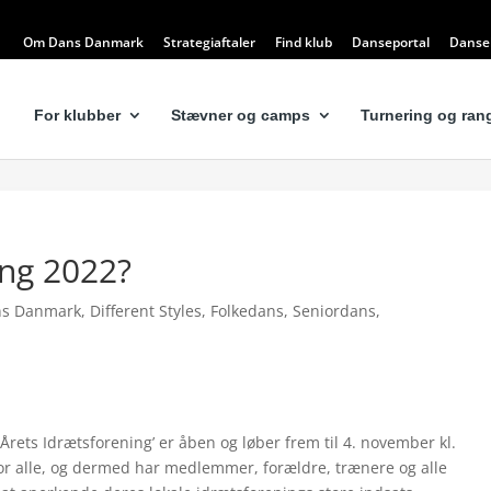
Om Dans Danmark
Strategiaftaler
Find klub
Danseportal
Dansel
For klubber
Stævner og camps
Turnering og rang
ing 2022?
s Danmark
,
Different Styles
,
Folkedans
,
Seniordans
,
 Årets Idrætsforening’ er åben og løber frem til 4. november kl.
for alle, og dermed har medlemmer, forældre, trænere og alle