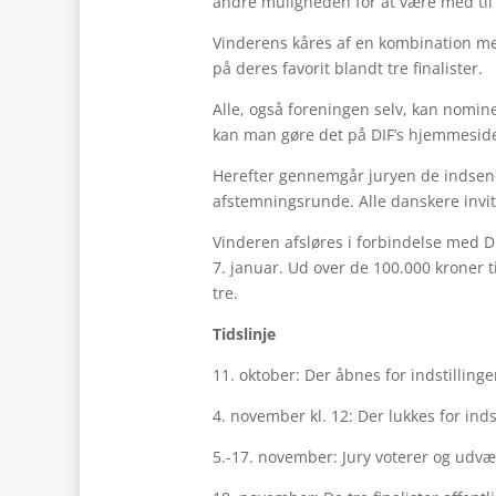
andre muligheden for at være med til 
Vinderens kåres af en kombination me
på deres favorit blandt tre finalister.
Alle, også foreningen selv, kan nomin
kan man gøre det på DIF’s hjemmeside
Herefter gennemgår juryen de indsendt
afstemningsrunde. Alle danskere invite
Vinderen afsløres i forbindelse med D
7. januar. Ud over de 100.000 kroner 
tre.
Tidslinje
11. oktober: Der åbnes for indstillinge
4. november kl. 12: Der lukkes for inds
5.-17. november: Jury voterer og udvæl