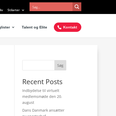
iv
Stilarter
lister
Talent og Elite
Kontakt
Søg
Recent Posts
Indbydelse til virtuelt
medlemsmøde den 20.
august
Dans Danmark ansætter