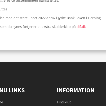
tliggøres og afstemningen igangsættes.
uttes
delse med det store Sport 2022-show i Jyske Bank Boxen i Herning
, som du synes fortjener et ekstra skulderklap på
dif.dk
.
NU LINKS
INFORMATION
de
Find klub