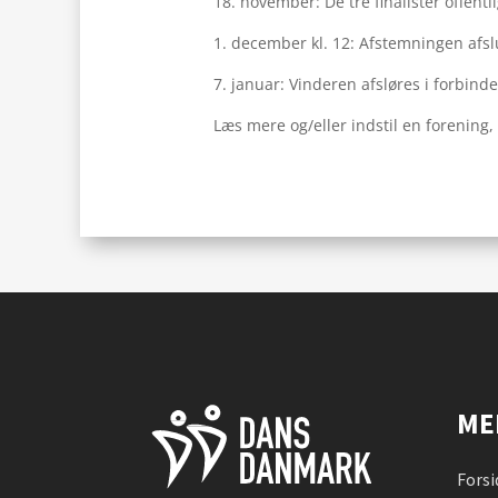
18. november: De tre finalister offen
1. december kl. 12: Afstemningen afsl
7. januar: Vinderen afsløres i forbin
Læs mere og/eller indstil en forening
ME
Forsi