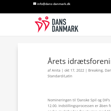
info@dans-danmark.dk
Årets idrætsforen
af
Anita
|
okt 17, 2022
|
Breaking
,
Dan
Standard/Latin
Nomineringen til ’Danske Spil og DIF’s
12.00. Indstillingsprocessen er åben 