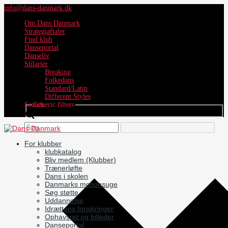
info@dans-danmark.dk
Om Dans Danmark
Strategiaftaler
Find klub
Danseportal
Danseliv
Stilarter
Breaking
Folkedans
Standard/Latin
Different Styles
Search
Generic filters
For klubber
klubkatalog
Bliv medlem (Klubber)
Trænerløfte
Dans i skolen
Danmarks motionsuge
Søg støtte
Uddannelse
Idrættens forsikringer
Ophavsret og billeder
Danseportal