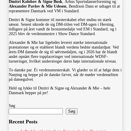
Dmitri Kolobov & Signe Busk
, Århus Sportsdanserforening og
Alexander Pavlov & Mie Udesen
, Bendixen Dans er udtaget til at
repræsentere Danmark ved VM i Standard.
Dmitri & Signe kommer til mesterskabet efter endnu en stærk
sæson. Senest sikrede de sig DM-titlen ved DM-ugen i Herning,
tidligere på året vandt de bronzemedalje ved EM i Standard, og i
2025 blev de verdensmestre i Show Dance Standard.
Alexander & Mie har ligeledes leveret stærke internationale
præstationer og er etableret blandt verdens bedste standardpar. Ved
årets DM dansede de sig til sølvmedaljen, og i 2026 har de blandt
andet opnået flere topplaceringer ved internationale WDSF-
turneringer, hvilket understreger deres høje internationale niveau.
To danske par. Ét verdensmesterskab. Vi glæder os til at følge dem i
Nanjing og heppe på de danske farver, når de møder verdenseliten
på dansegulvet.
Held og lykke til Dmitri & Signe og Alexander & Mie – hele
Danmark hepper på jer!
Søg
Søg
Recent Posts