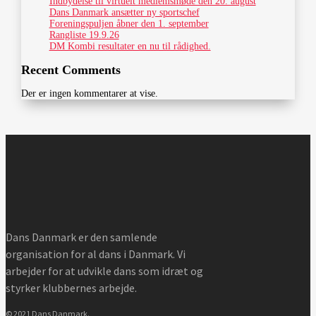
Indbydelse til virtuelt medlemsmøde den 20. august
Dans Danmark ansætter ny sportschef
Foreningspuljen åbner den 1. september
Rangliste 19.9.26
DM Kombi resultater en nu til rådighed.
Recent Comments
Der er ingen kommentarer at vise.
Dans Danmark er den samlende
organisation for al dans i Danmark. Vi
arbejder for at udvikle dans som idræt og
styrker klubbernes arbejde.
© 2021 Dans Danmark.