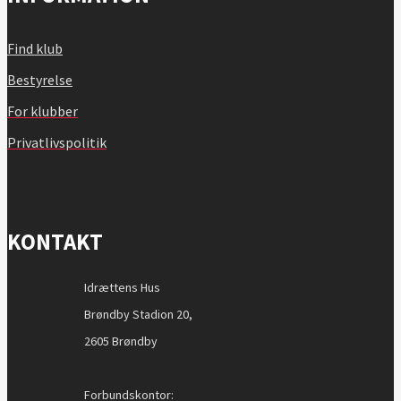
Find klub
Bestyrelse
For klubber
Privatlivspolitik
KONTAKT
Idrættens Hus
Brøndby Stadion 20,
2605 Brøndby
Forbundskontor: