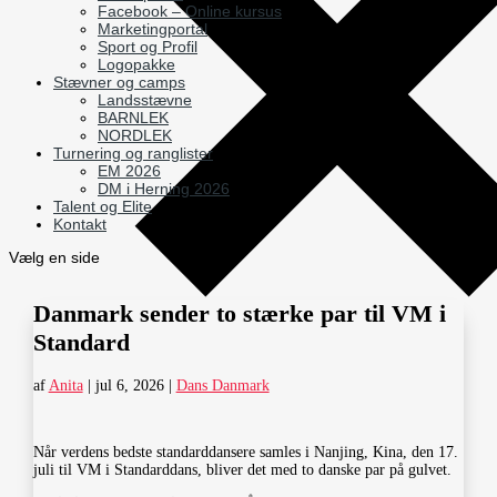
Facebook – Online kursus
Marketingportal
Sport og Profil
Logopakke
Stævner og camps
Landsstævne
BARNLEK
NORDLEK
Turnering og ranglister
EM 2026
DM i Herning 2026
Talent og Elite
Kontakt
Vælg en side
Danmark sender to stærke par til VM i
Standard
af
Anita
|
jul 6, 2026
|
Dans Danmark
Når verdens bedste standarddansere samles i Nanjing, Kina, den 17.
juli til VM i Standarddans, bliver det med to danske par på gulvet.