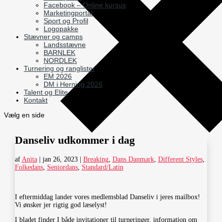
Facebook – Online kursus
Marketingportal
Sport og Profil
Logopakke
Stævner og camps
Landsstævne
BARNLEK
NORDLEK
Turnering og ranglister
EM 2026
DM i Herning 2026
Talent og Elite
Kontakt
Vælg en side
Danseliv udkommer i dag
af
Anita
|
jan 26, 2023
|
Breaking
,
Dans Danmark
,
Different Styles
,
Folkedans
,
Seniordans
,
Standard/Latin
I eftermiddag lander vores medlemsblad Danseliv i jeres mailbox!
Vi ønsker jer rigtig god læselyst!
I bladet finder I både invitationer til turneringer, information om