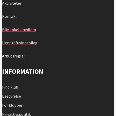
Aktiviteter
Kontakt
Bliv enkeltmedlem
Hent refusionsbilag
Afbudsregler
INFORMATION
Find klub
Bestyrelse
For klubber
Privatlivspolitik