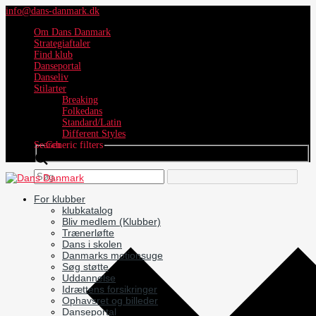
info@dans-danmark.dk
Om Dans Danmark
Strategiaftaler
Find klub
Danseportal
Danseliv
Stilarter
Breaking
Folkedans
Standard/Latin
Different Styles
Search
Generic filters
For klubber
klubkatalog
Bliv medlem (Klubber)
Trænerløfte
Dans i skolen
Danmarks motionsuge
Søg støtte
Uddannelse
Idrættens forsikringer
Ophavsret og billeder
Danseportal