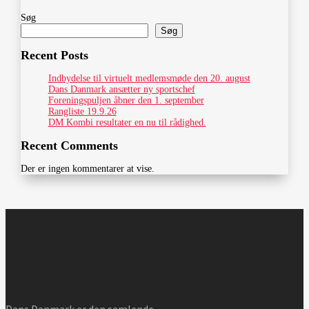
Søg
Søg
Recent Posts
Indbydelse til virtuelt medlemsmøde den 20. august
Dans Danmark ansætter ny sportschef
Foreningspuljen åbner den 1. september
Rangliste 19.9.26
DM Kombi resultater en nu til rådighed.
Recent Comments
Der er ingen kommentarer at vise.
Dans Danmark er den samlende