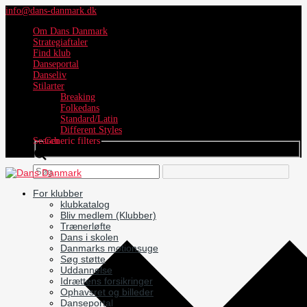
info@dans-danmark.dk
Om Dans Danmark
Strategiaftaler
Find klub
Danseportal
Danseliv
Stilarter
Breaking
Folkedans
Standard/Latin
Different Styles
Search
Generic filters
For klubber
klubkatalog
Bliv medlem (Klubber)
Trænerløfte
Dans i skolen
Danmarks motionsuge
Søg støtte
Uddannelse
Idrættens forsikringer
Ophavsret og billeder
Danseportal