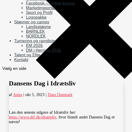
Facebook – Online kursus
Marketingportal
Sport og Profil
Logopakke
Stævner og camps
Landsstævne
BARNLEK
NORDLEK
Turnering og ranglister
EM 2026
DM i Herning 2026
Talent og Elite
Kontakt
Vælg en side
Dansens Dag i Idrætsliv
af
Anita
|
okt 5, 2023
|
Dans Danmark
Læs den seneste udgave af Idrætsliv her:
https://www.dif.dk/idraetsliv
, hvor blandt andet Dansens Dag er
nævnt!