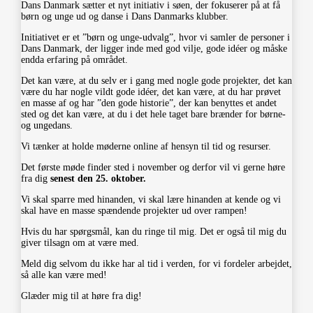
Dans Danmark sætter et nyt initiativ i søen, der fokuserer på at få
børn og unge ud og danse i Dans Danmarks klubber.
Initiativet er et ”børn og unge-udvalg”, hvor vi samler de personer i
Dans Danmark, der ligger inde med god vilje, gode idéer og måske
endda erfaring på området.
Det kan være, at du selv er i gang med nogle gode projekter, det kan
være du har nogle vildt gode idéer, det kan være, at du har prøvet
en masse af og har ”den gode historie”, der kan benyttes et andet
sted og det kan være, at du i det hele taget bare brænder for børne-
og ungedans.
Vi tænker at holde møderne online af hensyn til tid og resurser.
Det første møde finder sted i november og derfor vil vi gerne høre
fra dig
senest den 25. oktober.
Vi skal sparre med hinanden, vi skal lære hinanden at kende og vi
skal have en masse spændende projekter ud over rampen!
Hvis du har spørgsmål, kan du ringe til mig. Det er også til mig du
giver tilsagn om at være med.
Meld dig selvom du ikke har al tid i verden, for vi fordeler arbejdet,
så alle kan være med!
Glæder mig til at høre fra dig!