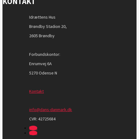
KONTAKT
Idrættens Hus
Brøndby Stadion 20,
2605 Brøndby
Forbundskontor:
Enrumvej 6A
5270 Odense N
Kontakt
info@dans-danmark.dk
CVR:
42725684
Følg
Følg