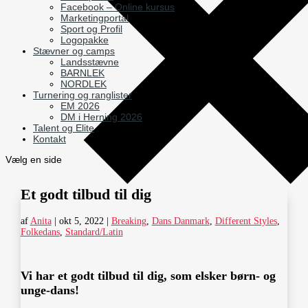
Facebook – Online kursus
Marketingportal
Sport og Profil
Logopakke
Stævner og camps
Landsstævne
BARNLEK
NORDLEK
Turnering og ranglister
EM 2026
DM i Herning 2026
Talent og Elite
Kontakt
Vælg en side
Et godt tilbud til dig
af
Anita
|
okt 5, 2022
|
Breaking
,
Dans Danmark
,
Different Styles
,
Folkedans
,
Standard/Latin
Vi har et godt tilbud til dig, som elsker børn- og
unge-dans!