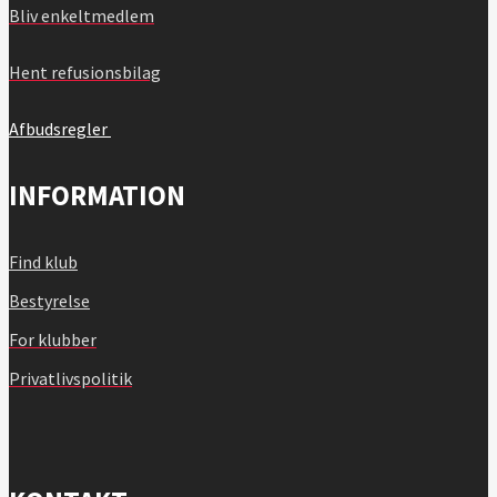
Bliv enkeltmedlem
Hent refusionsbilag
Afbudsregler
INFORMATION
Find klub
Bestyrelse
For klubber
Privatlivspolitik