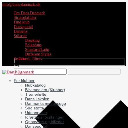
info@dans-danmark.dk
Om Dans Danmark
Strategiaftaler
Find klub
Danseportal
Danseliv
Stilarter
Breaking
Folkedans
Standard/Latin
Different Styles
Search
Generic filters
For klubber
klubkatalog
Bliv medlem (Klubber)
Trænerløfte
Dans i skolen
Danmarks motionsuge
Søg støtte
Uddannelse
Idrættens forsikringer
Ophavsret og billeder
Danseportal