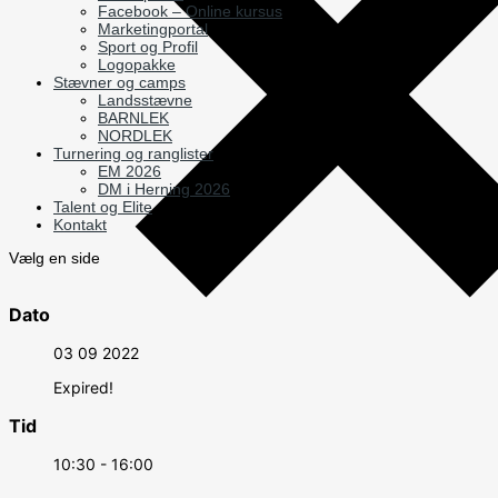
Facebook – Online kursus
Marketingportal
Sport og Profil
Logopakke
Stævner og camps
Landsstævne
BARNLEK
NORDLEK
Turnering og ranglister
EM 2026
DM i Herning 2026
Talent og Elite
Kontakt
Vælg en side
Dato
03 09 2022
Expired!
Tid
10:30 - 16:00