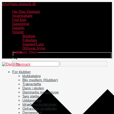
info@dans-danmark.dk
Om Dans Danmark
Strategiaftaler
Find klub
Danseportal
Danseliv
Stilarter
Breaking
Folkedans
Standard/Latin
Different Styles
Search
Generic filters
For klubber
klubkatalog
Bliv medlem (Klubber)
Trænerløfte
Dans i skolen
Danmarks motionsuge
Søg støtte
Uddannelse
Idrættens forsikringer
Ophavsret og billeder
Danseportal