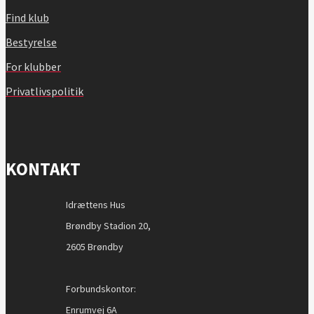
Find klub
Bestyrelse
For klubber
Privatlivspolitik
KONTAKT
Idrættens Hus
Brøndby Stadion 20,
2605 Brøndby
Forbundskontor:
Enrumvej 6A