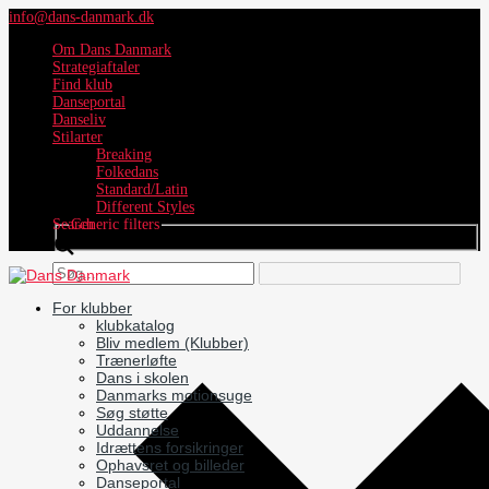
info@dans-danmark.dk
Om Dans Danmark
Strategiaftaler
Find klub
Danseportal
Danseliv
Stilarter
Breaking
Folkedans
Standard/Latin
Different Styles
Search
Generic filters
For klubber
klubkatalog
Bliv medlem (Klubber)
Trænerløfte
Dans i skolen
Danmarks motionsuge
Søg støtte
Uddannelse
Idrættens forsikringer
Ophavsret og billeder
Danseportal