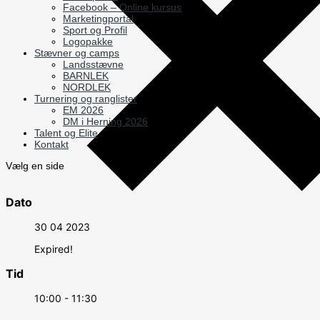
Facebook – Online kursus
Marketingportal
Sport og Profil
Logopakke
Stævner og camps
Landsstævne
BARNLEK
NORDLEK
Turnering og ranglister
EM 2026
DM i Herning 2026
Talent og Elite
Kontakt
Vælg en side
Dato
30 04 2023
Expired!
Tid
10:00 - 11:30