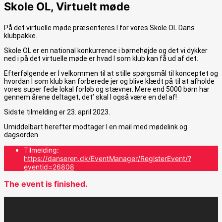
Skole OL, Virtuelt møde
På det virtuelle møde præsenteres I for vores Skole OL Dans
klubpakke.
Skole OL er en national konkurrence i børnehøjde og det vi dykker
ned i på det virtuelle møde er hvad I som klub kan få ud af det.
Efterfølgende er I velkommen til at stille spørgsmål til konceptet og
hvordan I som klub kan forberede jer og blive klædt på til at afholde
vores super fede lokal forløb og stævner. Mere end 5000 børn har
gennem årene deltaget, det’ skal I også være en del af!
Sidste tilmelding er 23. april 2023.
Umiddelbart herefter modtager I en mail med mødelink og
dagsorden.
Tilmelding:
https://danseren.dk/EventManager/RegisterEvent/?
eventid=26808
The event is finished.