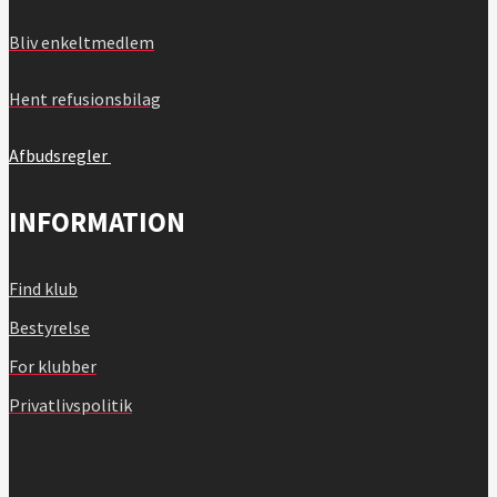
Bliv enkeltmedlem
Hent refusionsbilag
Afbudsregler
INFORMATION
Find klub
Bestyrelse
For klubber
Privatlivspolitik