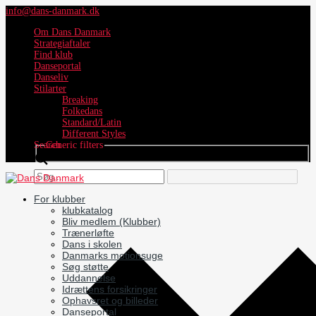
info@dans-danmark.dk
Om Dans Danmark
Strategiaftaler
Find klub
Danseportal
Danseliv
Stilarter
Breaking
Folkedans
Standard/Latin
Different Styles
Search
Generic filters
For klubber
klubkatalog
Bliv medlem (Klubber)
Trænerløfte
Dans i skolen
Danmarks motionsuge
Søg støtte
Uddannelse
Idrættens forsikringer
Ophavsret og billeder
Danseportal