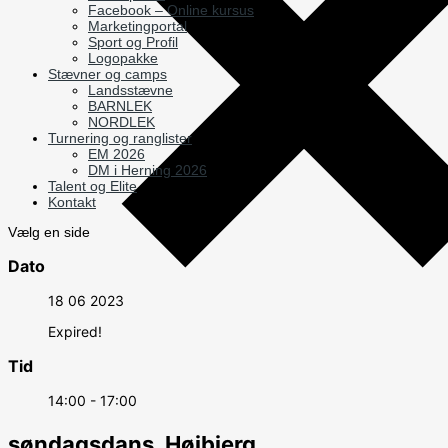
Facebook – Online kursus
Marketingportal
Sport og Profil
Logopakke
Stævner og camps
Landsstævne
BARNLEK
NORDLEK
Turnering og ranglister
EM 2026
DM i Herning 2026
Talent og Elite
Kontakt
Vælg en side
Dato
18 06 2023
Expired!
Tid
14:00 - 17:00
søndagsdans, Højbjerg