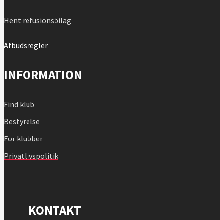
Hent refusionsbilag
Afbudsregler
INFORMATION
Find klub
Bestyrelse
For klubber
Privatlivspolitik
KONTAKT