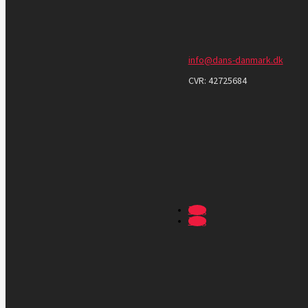
info@dans-danmark.dk
CVR:
42725684
Følg
Følg