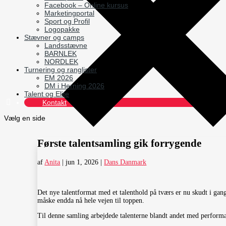
Facebook – Online kursus
Marketingportal
Sport og Profil
Logopakke
Stævner og camps
Landsstævne
BARNLEK
NORDLEK
Turnering og ranglister
EM 2026
DM i Herning 2026
Talent og Elite
Kontakt
Vælg en side
Første talentsamling gik forrygende
af
Anita
|
jun 1, 2026
|
Dans Danmark
Det nye talentformat med et talenthold på tværs er nu skudt i gan
måske endda nå hele vejen til toppen.
Til denne samling arbejdede talenterne blandt andet med perform