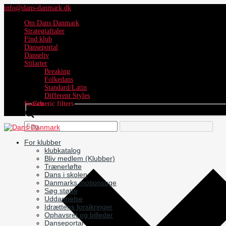
info@dans-danmark.dk
Om Dans Danmark
Strategiaftaler
Find klub
Danseportal
Danseliv
Stilarter
Breaking
Folkedans
Standard/Latin
Different Styles
Search
Generic filters
For klubber
klubkatalog
Bliv medlem (Klubber)
Trænerløfte
Dans i skolen
Danmarks motionsuge
Søg støtte
Uddannelse
Idrættens forsikringer
Ophavsret og billeder
Danseportal