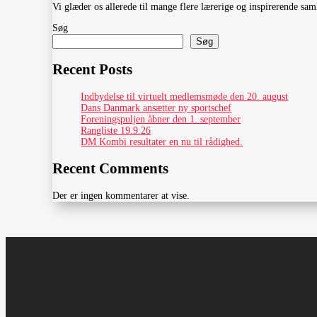
Vi glæder os allerede til mange flere lærerige og inspirerende s
Søg
Søg
Recent Posts
Indbydelse til virtuelt medlemsmøde den 20. august
Dans Danmark ansætter ny sportschef
Foreningspuljen åbner den 1. september
Rangliste 19.9.26
DM Kombi resultater en nu til rådighed.
Recent Comments
Der er ingen kommentarer at vise.