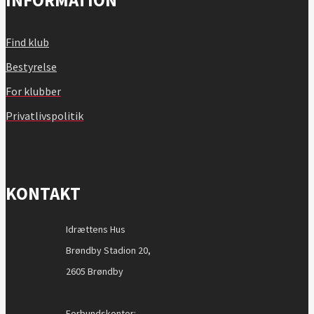
Find klub
Bestyrelse
For klubber
Privatlivspolitik
KONTAKT
Idrættens Hus
Brøndby Stadion 20,
2605 Brøndby
Forbundskontor: