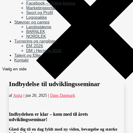
Facebook – Online kursus
Marketingportal
Sport og Profil
Logopakke
Stævner og camps
Landsstævne
BARNLEK
NORDLEK
Turnering og ranglister
EM 2026
DM i Herning 2026
Talent og Elite
Kontakt
Vælg en side
Indbydelse til udviklingsseminar
af
Anita
|
jun 20, 2025
|
Dans Danmark
Indbydelsen er klar – kom med til årets
udviklingsseminar!
Glæd dig til en dag fyldt med ny viden, bevægelse og stærke