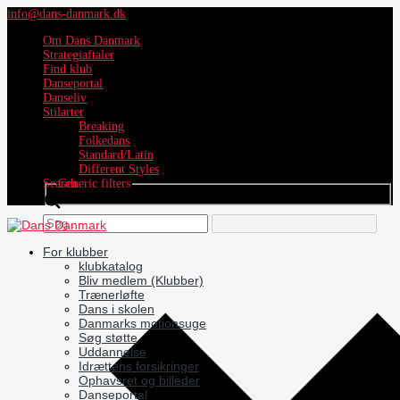
info@dans-danmark.dk
Om Dans Danmark
Strategiaftaler
Find klub
Danseportal
Danseliv
Stilarter
Breaking
Folkedans
Standard/Latin
Different Styles
Search
Generic filters
For klubber
klubkatalog
Bliv medlem (Klubber)
Trænerløfte
Dans i skolen
Danmarks motionsuge
Søg støtte
Uddannelse
Idrættens forsikringer
Ophavsret og billeder
Danseportal