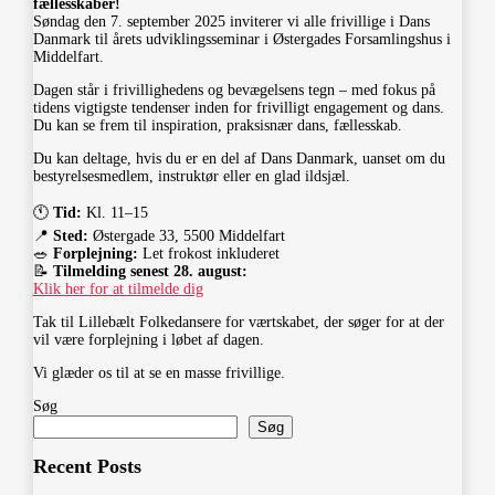
fællesskaber!
Søndag den 7. september 2025 inviterer vi alle frivillige i Dans
Danmark til årets udviklingsseminar i Østergades Forsamlingshus i
Middelfart.
Dagen står i frivillighedens og bevægelsens tegn – med fokus på
tidens vigtigste tendenser inden for frivilligt engagement og dans.
Du kan se frem til inspiration, praksisnær dans, fællesskab.
Du kan deltage, hvis du er en del af Dans Danmark, uanset om du
bestyrelsesmedlem, instruktør eller en glad ildsjæl.
🕚
Tid:
Kl. 11–15
📍
Sted:
Østergade 33, 5500 Middelfart
🥗
Forplejning:
Let frokost inkluderet
📝
Tilmelding senest 28. august:
Klik her for at tilmelde dig
Tak til Lillebælt Folkedansere for værtskabet, der søger for at der
vil være forplejning i løbet af dagen.
Vi glæder os til at se en masse frivillige.
Søg
Søg
Recent Posts