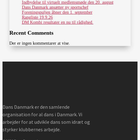
Indbydelse til virtuelt medlemsmøde den 20. august
Dans Danmark ansætter ny sportschef
Foreningspuljen åbner den 1. september
Rangliste 19.9.26
DM Kombi resultater en nu til rådighed.
Recent Comments
Der er ingen kommentarer at vise.
Dans Danmark er den samlende
organisation for al dans i Danmark. Vi
arbejder for at udvikle dans som idræt og
styrker klubbernes arbejde.