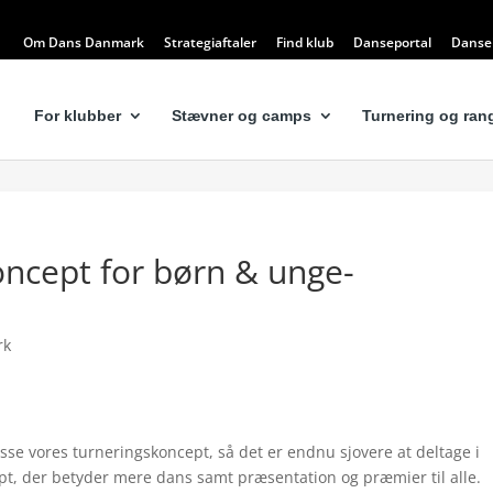
Om Dans Danmark
Strategiaftaler
Find klub
Danseportal
Dansel
For klubber
Stævner og camps
Turnering og rang
koncept for børn & unge-
rk
sse vores turneringskoncept, så det er endnu sjovere at deltage i
ept, der betyder mere dans samt præsentation og præmier til alle.