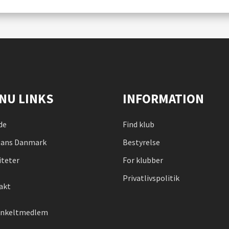
NU LINKS
INFORMATION
de
Find klub
ans Danmark
Bestyrelse
iteter
For klubber
Privatlivspolitik
akt
 enkeltmedlem