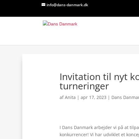
info@dans-danmark.dk
Invitation til nyt 
turneringer
af
Anita
|
apr 17, 2023
|
Dans Danma
I Dans Danmark arbejder vi på at tilpa
konkurrencer! Vi har udviklet et konc