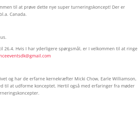
men til at prøve dette nye super turneringskoncept! Der er
 bl.a. Canada.
hus.
il 26.4. Hvis I har yderligere spørgsmål, er I velkommen til at ringe
nceeventsdk@gmail.com
tivet og har de erfarne kernekræfter Micki Chow, Earle Williamson,
til at udforme konceptet. Hertil også med erfaringer fra møder
rneringskoncepter.