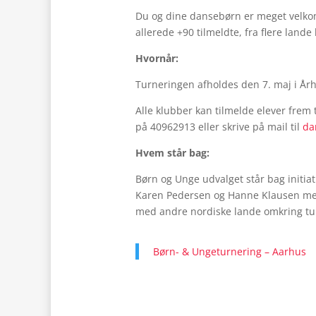
Du og dine dansebørn er meget velkom
allerede +90 tilmeldte, fra flere lande
Hvornår:
Turneringen afholdes den 7. maj i År
Alle klubber kan tilmelde elever frem t
på 40962913 eller skrive på mail til
da
Hvem står bag:
Børn og Unge udvalget står bag initia
Karen Pedersen og Hanne Klausen med 
med andre nordiske lande omkring tu
Børn- & Ungeturnering – Aarhus