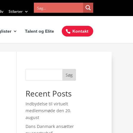
iv
Stilarter
lister
Talent og Elite
Kontakt
Søg
Recent Posts
Indbydelse til virtuelt
medlemsmøde den 20.
august
Dans Danmark ansætter