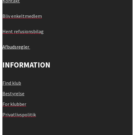
Kontakt
Bliv enkeltmedlem
Hent refusionsbilag
Afbudsregler
INFORMATION
Find klub
Bestyrelse
For klubber
Privatlivspolitik