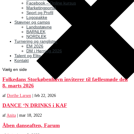
Facebook – Online kursus
Marketingportal
Sport og Profil
Logopakke
Stævner og camps
Landsstævne
BARNLEK
NORDLEK
Turnering og ranglister
EM 2026
DM i Herning 2026
Talent og Elite
Kontakt
Vælg en side
Folkedans Storkøbenhavn inviterer til fællesmøde den
8. marts 2026
af
Dorthe Larsen
|
feb 22, 2026
DANCE ‘N DRINKS i KAF
af
Anita
|
mar 18, 2022
Åben danseaften, Farum