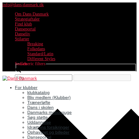
info@dans-danmark.dk
Om Dans Danmark
Strategiaftaler
Find klub
Danseportal
Danseliv
Stilarter
Breaking
Folkedans
Standard/Latin
Different Styles
Search
Generic filters
For klubber
klubkatalog
Bliv medlem (Klubber)
Trænerløfte
Dans i skolen
Danmarks motionsuge
Søg støtte
Uddannelse
Idrættens forsikringer
Ophavsret og billeder
Danseportal