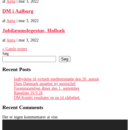
af
Anita
|
mar 3, 2022
DM i Aalborg
af
Anita
|
mar 3, 2022
Jubilæumslegestue, Holbæk
af
Anita
|
mar 3, 2022
« Gamle poster
Søg
Søg
Recent Posts
Indbydelse til virtuelt medlemsmøde den 20. august
Dans Danmark ansætter ny sportschef
Foreningspuljen åbner den 1. september
Rangliste 19.9.26
DM Kombi resultater en nu til rådighed.
Recent Comments
Der er ingen kommentarer at vise.