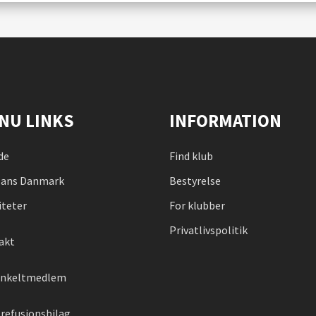
NU LINKS
INFORMATION
de
Find klub
ans Danmark
Bestyrelse
iteter
For klubber
Privatlivspolitik
akt
 enkeltmedlem
refusionsbilag