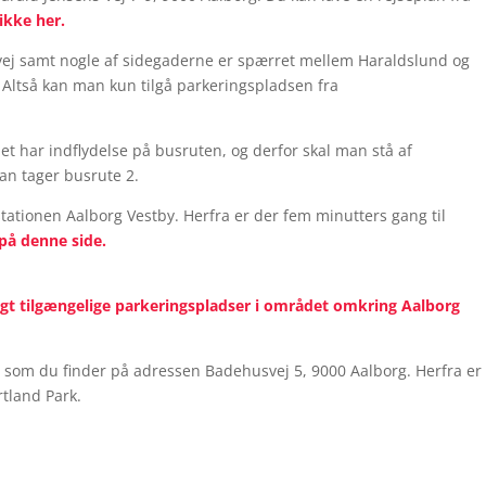
ikke her.
ej samt nogle af sidegaderne er spærret mellem Haraldslund og
 Altså kan man kun tilgå parkeringspladsen fra
 har indflydelse på busruten, og derfor skal man stå af
an tager busrute 2.
ationen Aalborg Vestby. Herfra er der fem minutters gang til
på denne side.
tligt tilgængelige parkeringspladser i området omkring Aalborg
us, som du finder på adressen Badehusvej 5, 9000 Aalborg. Herfra er
rtland Park.