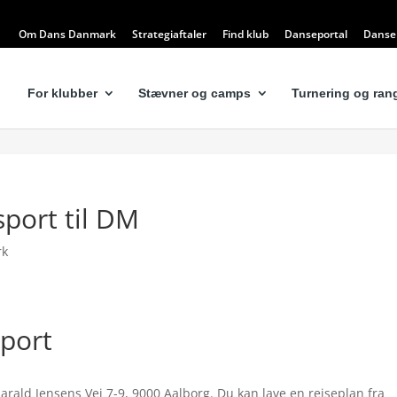
Om Dans Danmark
Strategiaftaler
Find klub
Danseportal
Dansel
For klubber
Stævner og camps
Turnering og rang
sport til DM
rk
sport
rald Jensens Vej 7-9, 9000 Aalborg. Du kan lave en rejseplan fra