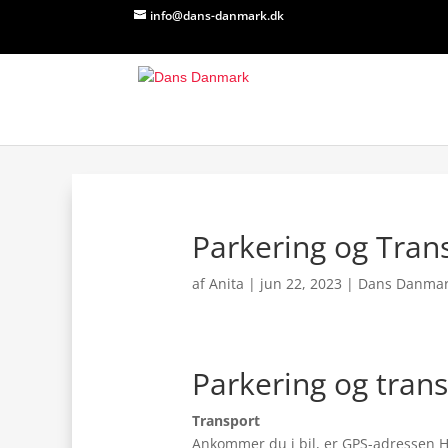
info@dans-danmark.dk
Parkering og Tran
af
Anita
|
jun 22, 2023
|
Dans Danma
Parkering og tran
Transport
Ankommer du i bil, er GPS-adressen Ha