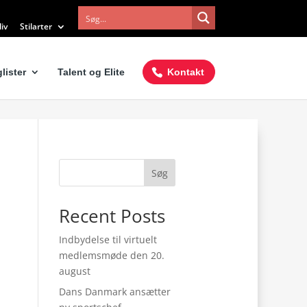
iv
Stilarter
lister
Talent og Elite
Kontakt
Søg
Recent Posts
Indbydelse til virtuelt
medlemsmøde den 20.
august
Dans Danmark ansætter