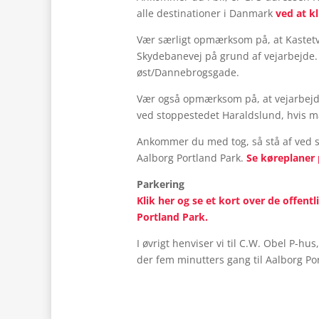
alle destinationer i Danmark
ved at kl
Vær særligt opmærksom på, at Kastetv
Skydebanevej på grund af vejarbejde.
øst/Dannebrogsgade.
Vær også opmærksom på, at vejarbejdet
ved stoppestedet Haraldslund, hvis m
Ankommer du med tog, så stå af ved st
Aalborg Portland Park.
Se køreplaner 
Parkering
Klik her og se et kort over de offen
Portland Park.
I øvrigt henviser vi til C.W. Obel P-h
der fem minutters gang til Aalborg Po