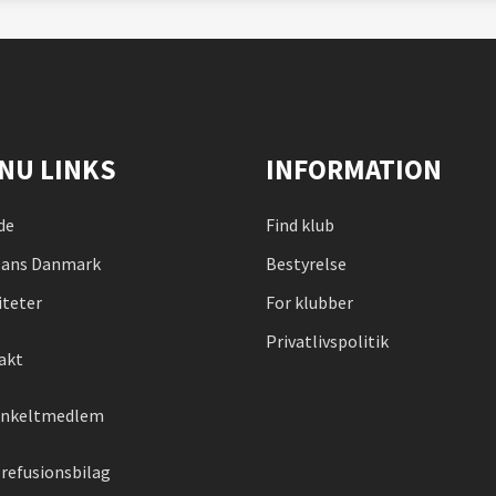
NU LINKS
INFORMATION
de
Find klub
ans Danmark
Bestyrelse
iteter
For klubber
Privatlivspolitik
akt
 enkeltmedlem
refusionsbilag