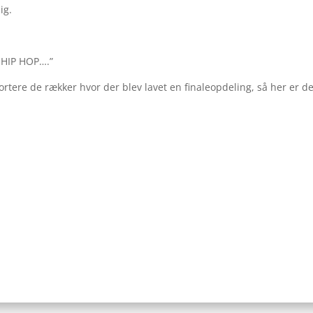
ig.
 HIP HOP….”
tere de rækker hvor der blev lavet en finaleopdeling, så her er d