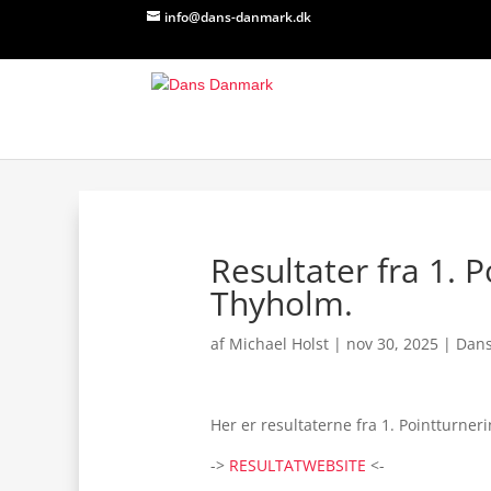
info@dans-danmark.dk
Resultater fra 1. 
Thyholm.
af
Michael Holst
|
nov 30, 2025
|
Dan
Her er resultaterne fra 1. Pointturner
->
RESULTATWEBSITE
<-