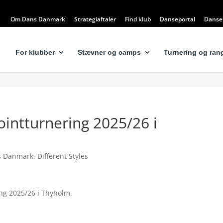
Om Dans Danmark
Strategiaftaler
Find klub
Danseportal
Dansel
For klubber
Stævner og camps
Turnering og rang
Pointturnering 2025/26 i
s Danmark
,
Different Styles
ing 2025/26 i Thyholm.