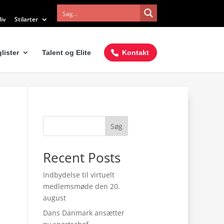
iv
Stilarter
lister
Talent og Elite
Kontakt
Søg
Recent Posts
Indbydelse til virtuelt
medlemsmøde den 20.
august
Dans Danmark ansætter