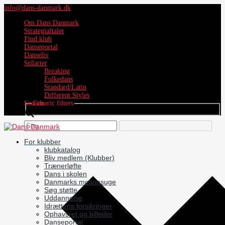
info@dans-danmark.dk
Om Dans Danmark
Strategiaftaler
Find klub
Danseportal
Danseliv
Stilarter
Breaking
Folkedans
Standard/Latin
Different Styles
Search
Generic filters
For klubber
klubkatalog
Bliv medlem (Klubber)
Trænerløfte
Dans i skolen
Danmarks motionsuge
Søg støtte
Uddannelse
Idrættens forsikringer
Ophavsret og billeder
Danseportal