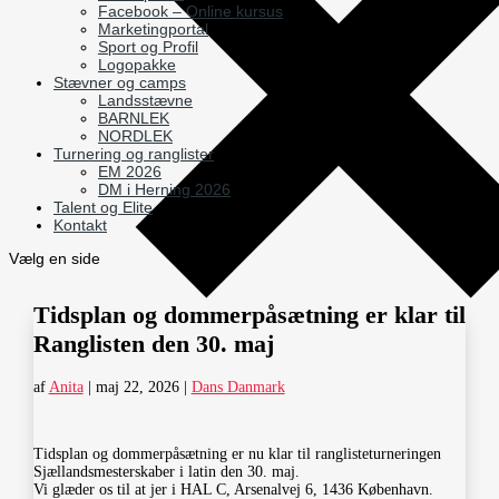
Facebook – Online kursus
Marketingportal
Sport og Profil
Logopakke
Stævner og camps
Landsstævne
BARNLEK
NORDLEK
Turnering og ranglister
EM 2026
DM i Herning 2026
Talent og Elite
Kontakt
Vælg en side
Tidsplan og dommerpåsætning er klar til
Ranglisten den 30. maj
af
Anita
|
maj 22, 2026
|
Dans Danmark
Tidsplan og dommerpåsætning er nu klar til ranglisteturneringen
Sjællandsmesterskaber i latin den 30. maj.
Vi glæder os til at jer i HAL C, Arsenalvej 6, 1436 København.