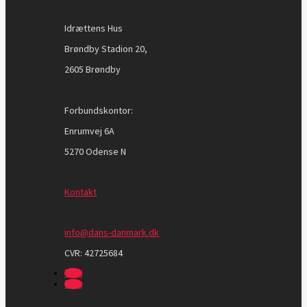
Idrættens Hus
Brøndby Stadion 20,
2605 Brøndby
Forbundskontor:
Enrumvej 6A
5270 Odense N
Kontakt
info@dans-danmark.dk
CVR:
42725684
Følg
Følg