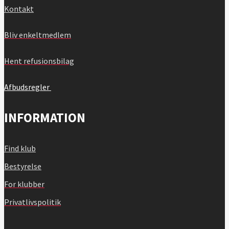
Kontakt
Bliv enkeltmedlem
Hent refusionsbilag
Afbudsregler
INFORMATION
Find klub
Bestyrelse
For klubber
Privatlivspolitik