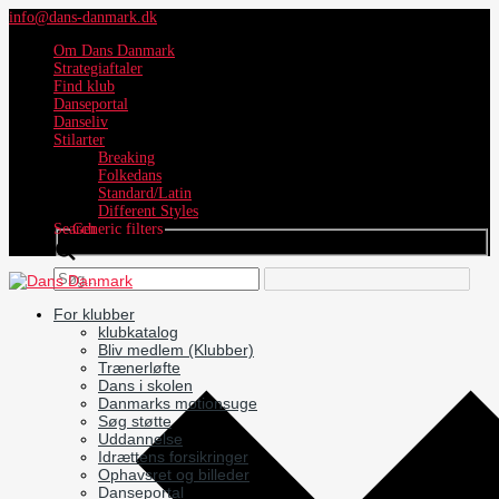
info@dans-danmark.dk
Om Dans Danmark
Strategiaftaler
Find klub
Danseportal
Danseliv
Stilarter
Breaking
Folkedans
Standard/Latin
Different Styles
Search
Generic filters
For klubber
klubkatalog
Bliv medlem (Klubber)
Trænerløfte
Dans i skolen
Danmarks motionsuge
Søg støtte
Uddannelse
Idrættens forsikringer
Ophavsret og billeder
Danseportal