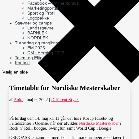
Facebook – Online kursus
Marketingportal
Sport og Profil
Logopakke
Stævner og camps
Landsstævne
BARNLEK
NORDLEK
Turnering og ranglister
EM 2026
DM i Herning 2026
Talent og Elite
Kontakt
Vælg en side
Timetable for Nordiske Mesterskaber
af
Anita
|
maj 9, 2022
|
Different Styles
På lørdag den 14. maj kl. 11 går det løs i Korup Idræts- og
Fritidscenter i Odense, når der afvikles
Nordiske Mesterskaber
i
Rock n’ Roll, boogie, Swingfun samt World Cup i Boogie.
OSF/OASK er sammen med Dans Danmark arrangører og tager i