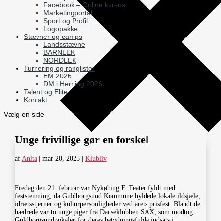
Facebook – Online kursus
Marketingportal
Sport og Profil
Logopakke
Stævner og camps
Landsstævne
BARNLEK
NORDLEK
Turnering og ranglister
EM 2026
DM i Herning 2026
Talent og Elite
Kontakt
Vælg en side
Unge frivillige gør en forskel
af
Anita
|
mar 20, 2025
|
Klubliv
Fredag den 21. februar var Nykøbing F. Teater fyldt med
feststemning, da Guldborgsund Kommune hyldede lokale ildsjæle,
idrætsstjerner og kulturpersonligheder ved årets prisfest. Blandt de
hædrede var to unge piger fra Danseklubben SAX, som modtog
Guldborgsundpokalen for deres betydningsfulde indsats i