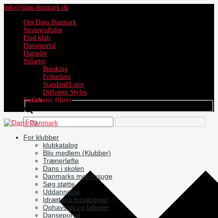
info@dans-danmark.dk
Om Dans Danmark
Strategiaftaler
Find klub
Danseportal
Danseliv
Stilarter
Breaking
Folkedans
Standard/Latin
Different Styles
Search
Generic filters
For klubber
klubkatalog
Bliv medlem (Klubber)
Trænerløfte
Dans i skolen
Danmarks motionsuge
Søg støtte
Uddannelse
Idrættens forsikringer
Ophavsret og billeder
Danseportal