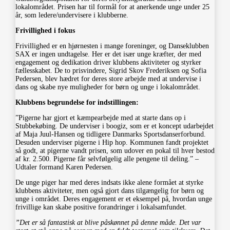
lokalområdet. Prisen har til formål for at anerkende unge under 25
år, som ledere/undervisere i klubberne.
Frivillighed i fokus
Frivillighed er en hjørnesten i mange foreninger, og Danseklubben
SAX er ingen undtagelse. Her er det især unge kræfter, der med
engagement og dedikation driver klubbens aktiviteter og styrker
fællesskabet. De to prisvindere, Sigrid Skov Frederiksen og Sofia
Pedersen, blev hædret for deres store arbejde med at undervise i
dans og skabe nye muligheder for børn og unge i lokalområdet.
Klubbens begrundelse for indstillingen:
”Pigerne har gjort et kæmpearbejde med at starte dans op i
Stubbekøbing. De underviser i boogiz, som er et koncept udarbejdet
af Maja Juul-Hansen og tidligere Danmarks Sportsdanserforbund.
Desuden underviser pigerne i Hip hop. Kommunen fandt projektet
så godt, at pigerne vandt prisen, som udover en pokal til hver bestod
af kr. 2.500. Pigerne får selvfølgelig alle pengene til deling.” –
Udtaler formand Karen Pedersen.
De unge piger har med deres indsats ikke alene formået at styrke
klubbens aktiviteter, men også gjort dans tilgængelig for børn og
unge i området. Deres engagement er et eksempel på, hvordan unge
frivillige kan skabe positive forandringer i lokalsamfundet.
”Det er så fantastisk at blive påskønnet på denne måde. Det var