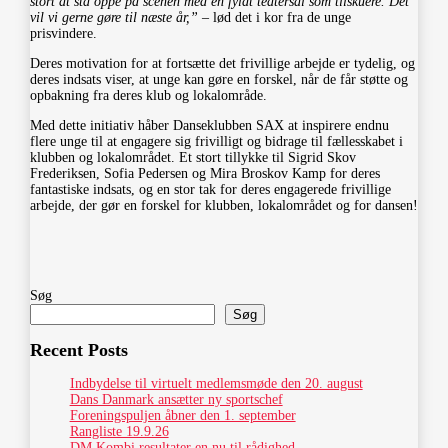
stort at stå oppe på scenen med en fyldt teatersal som tilskuere. Det
vil vi gerne gøre til næste år,”
– lød det i kor fra de unge
prisvindere.
Deres motivation for at fortsætte det frivillige arbejde er tydelig, og
deres indsats viser, at unge kan gøre en forskel, når de får støtte og
opbakning fra deres klub og lokalområde.
Med dette initiativ håber Danseklubben SAX at inspirere endnu
flere unge til at engagere sig frivilligt og bidrage til fællesskabet i
klubben og lokalområdet. Et stort tillykke til Sigrid Skov
Frederiksen, Sofia Pedersen og Mira Broskov Kamp for deres
fantastiske indsats, og en stor tak for deres engagerede frivillige
arbejde, der gør en forskel for klubben, lokalområdet og for dansen!
Søg
Søg
Recent Posts
Indbydelse til virtuelt medlemsmøde den 20. august
Dans Danmark ansætter ny sportschef
Foreningspuljen åbner den 1. september
Rangliste 19.9.26
DM Kombi resultater en nu til rådighed.